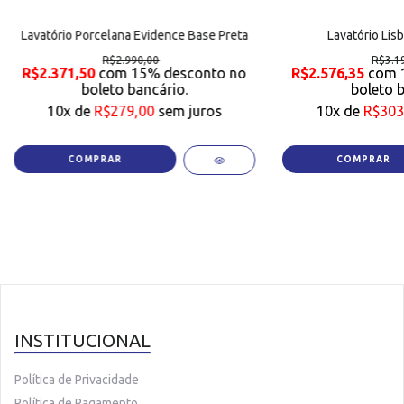
Lavatório Porcelana Evidence Base Preta
Lavatório Lis
R$2.990,00
R$3.1
R$2.371,50
com
15%
desconto no
R$2.576,35
com
boleto bancário.
boleto b
10
x de
R$279,00
sem juros
10
x de
R$303
R$2.790,00
R$3.0
COMPRAR
COMPRAR
INSTITUCIONAL
Política de Privacidade
Política de Pagamento